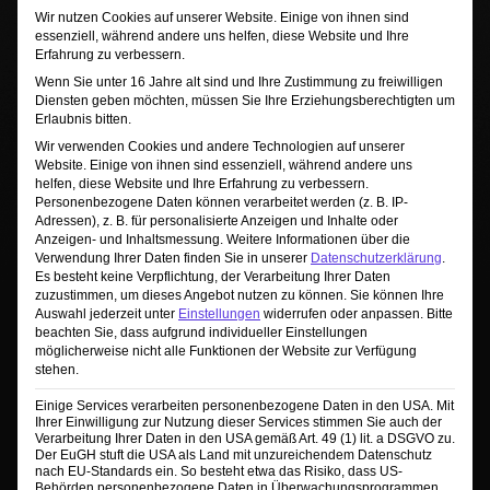
Wir nutzen Cookies auf unserer Website. Einige von ihnen sind
essenziell, während andere uns helfen, diese Website und Ihre
Sie sehen gerade einen Platzhalterinhalt von
Erfahrung zu verbessern.
TrustIndex
. Um auf den eigentlichen Inhalt
Wenn Sie unter 16 Jahre alt sind und Ihre Zustimmung zu freiwilligen
zuzugreifen, klicken Sie auf die Schaltfläche unten.
Diensten geben möchten, müssen Sie Ihre Erziehungsberechtigten um
Bitte beachten Sie, dass dabei Daten an Drittanbieter
Erlaubnis bitten.
weitergegeben werden.
Wir verwenden Cookies und andere Technologien auf unserer
Mehr Informationen
Website. Einige von ihnen sind essenziell, während andere uns
helfen, diese Website und Ihre Erfahrung zu verbessern.
Inhalt entsperren
Personenbezogene Daten können verarbeitet werden (z. B. IP-
Adressen), z. B. für personalisierte Anzeigen und Inhalte oder
Erforderlichen Service akzeptieren und
Anzeigen- und Inhaltsmessung.
Weitere Informationen über die
Verwendung Ihrer Daten finden Sie in unserer
Datenschutzerklärung
.
Inhalte entsperren
Es besteht keine Verpflichtung, der Verarbeitung Ihrer Daten
zuzustimmen, um dieses Angebot nutzen zu können.
Sie können Ihre
Auswahl jederzeit unter
Einstellungen
widerrufen oder anpassen.
Bitte
beachten Sie, dass aufgrund individueller Einstellungen
möglicherweise nicht alle Funktionen der Website zur Verfügung
stehen.
Einige Services verarbeiten personenbezogene Daten in den USA. Mit
Ihrer Einwilligung zur Nutzung dieser Services stimmen Sie auch der
Verarbeitung Ihrer Daten in den USA gemäß Art. 49 (1) lit. a DSGVO zu.
Der EuGH stuft die USA als Land mit unzureichendem Datenschutz
nach EU-Standards ein. So besteht etwa das Risiko, dass US-
Behörden personenbezogene Daten in Überwachungsprogrammen