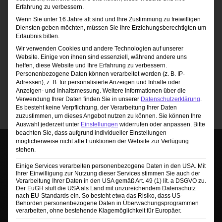
Erfahrung zu verbessern.
Wenn Sie unter 16 Jahre alt sind und Ihre Zustimmung zu freiwilligen
Ich stimme den in den
Diensten geben möchten, müssen Sie Ihre Erziehungsberechtigten um
Deatenschutz enthaltenen
Erlaubnis bitten.
Bedingungen zu
Datenschutz
Wir verwenden Cookies und andere Technologien auf unserer
Website. Einige von ihnen sind essenziell, während andere uns
Passwort zurücksetzen
helfen, diese Website und Ihre Erfahrung zu verbessern.
Personenbezogene Daten können verarbeitet werden (z. B. IP-
Adressen), z. B. für personalisierte Anzeigen und Inhalte oder
Anzeigen- und Inhaltsmessung.
Weitere Informationen über die
Verwendung Ihrer Daten finden Sie in unserer
Datenschutzerklärung
.
Es besteht keine Verpflichtung, der Verarbeitung Ihrer Daten
zuzustimmen, um dieses Angebot nutzen zu können.
Sie können Ihre
Auswahl jederzeit unter
Einstellungen
widerrufen oder anpassen.
Bitte
beachten Sie, dass aufgrund individueller Einstellungen
möglicherweise nicht alle Funktionen der Website zur Verfügung
stehen.
Einige Services verarbeiten personenbezogene Daten in den USA. Mit
Ihrer Einwilligung zur Nutzung dieser Services stimmen Sie auch der
Verarbeitung Ihrer Daten in den USA gemäß Art. 49 (1) lit. a DSGVO zu.
Der EuGH stuft die USA als Land mit unzureichendem Datenschutz
nach EU-Standards ein. So besteht etwa das Risiko, dass US-
Behörden personenbezogene Daten in Überwachungsprogrammen
Sie sehen gerade einen Platzhalterinhalt von
verarbeiten, ohne bestehende Klagemöglichkeit für Europäer.
TrustIndex
. Um auf den eigentlichen Inhalt