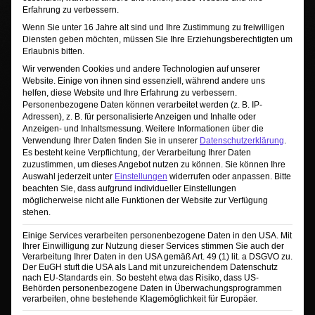
zuzugreifen, klicken Sie auf die Schaltfläche unten.
Erfahrung zu verbessern.
Bitte beachten Sie, dass dabei Daten an Drittanbieter
Wenn Sie unter 16 Jahre alt sind und Ihre Zustimmung zu freiwilligen
weitergegeben werden.
Diensten geben möchten, müssen Sie Ihre Erziehungsberechtigten um
Mehr Informationen
Erlaubnis bitten.
Wir verwenden Cookies und andere Technologien auf unserer
Inhalt entsperren
Website. Einige von ihnen sind essenziell, während andere uns
helfen, diese Website und Ihre Erfahrung zu verbessern.
Erforderlichen Service akzeptieren und
Personenbezogene Daten können verarbeitet werden (z. B. IP-
Inhalte entsperren
Adressen), z. B. für personalisierte Anzeigen und Inhalte oder
Anzeigen- und Inhaltsmessung.
Weitere Informationen über die
Verwendung Ihrer Daten finden Sie in unserer
Datenschutzerklärung
.
Es besteht keine Verpflichtung, der Verarbeitung Ihrer Daten
zuzustimmen, um dieses Angebot nutzen zu können.
Sie können Ihre
Auswahl jederzeit unter
Einstellungen
widerrufen oder anpassen.
Bitte
beachten Sie, dass aufgrund individueller Einstellungen
möglicherweise nicht alle Funktionen der Website zur Verfügung
stehen.
Einige Services verarbeiten personenbezogene Daten in den USA. Mit
Ihrer Einwilligung zur Nutzung dieser Services stimmen Sie auch der
Verarbeitung Ihrer Daten in den USA gemäß Art. 49 (1) lit. a DSGVO zu.
Der EuGH stuft die USA als Land mit unzureichendem Datenschutz
nach EU-Standards ein. So besteht etwa das Risiko, dass US-
Behörden personenbezogene Daten in Überwachungsprogrammen
verarbeiten, ohne bestehende Klagemöglichkeit für Europäer.
PORTFOLIO