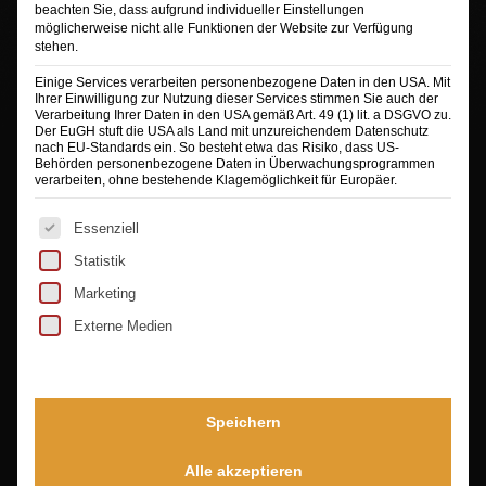
Mehr Informationen
beachten Sie, dass aufgrund individueller Einstellungen
möglicherweise nicht alle Funktionen der Website zur Verfügung
Inhalt entsperren
stehen.
Erforderlichen Service akzeptieren und
Einige Services verarbeiten personenbezogene Daten in den USA. Mit
Ihrer Einwilligung zur Nutzung dieser Services stimmen Sie auch der
Inhalte entsperren
Verarbeitung Ihrer Daten in den USA gemäß Art. 49 (1) lit. a DSGVO zu.
Der EuGH stuft die USA als Land mit unzureichendem Datenschutz
nach EU-Standards ein. So besteht etwa das Risiko, dass US-
Behörden personenbezogene Daten in Überwachungsprogrammen
verarbeiten, ohne bestehende Klagemöglichkeit für Europäer.
Es folgt eine Liste der Service-Gruppen, für die eine Ei
Essenziell
Statistik
Marketing
Externe Medien
PORTFOLIO
Speichern
Kreative Arbeit
3. April 2023 - 7:44
Alle akzeptieren