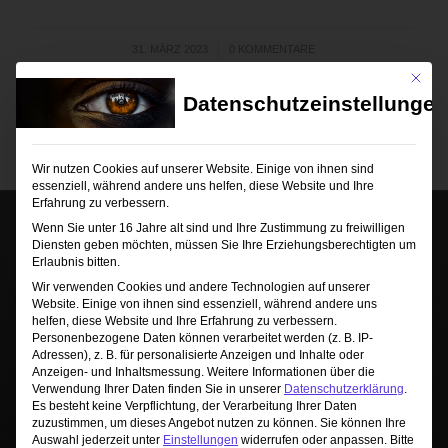
/
31. MÄRZ 2023
0 KOMMENTARE
Mit die
Datenschutzeinstellungen
Wir nutzen Cookies auf unserer Website. Einige von ihnen sind
essenziell, während andere uns helfen, diese Website und Ihre
Erfahrung zu verbessern.
Wenn Sie unter 16 Jahre alt sind und Ihre Zustimmung zu freiwilligen
Diensten geben möchten, müssen Sie Ihre Erziehungsberechtigten um
Erlaubnis bitten.
Wir verwenden Cookies und andere Technologien auf unserer
Website. Einige von ihnen sind essenziell, während andere uns
helfen, diese Website und Ihre Erfahrung zu verbessern.
Personenbezogene Daten können verarbeitet werden (z. B. IP-
Sie sehen gerade einen Platzhalterinhalt von
Adressen), z. B. für personalisierte Anzeigen und Inhalte oder
TrustIndex
. Um auf den eigentlichen Inhalt
Anzeigen- und Inhaltsmessung.
Weitere Informationen über die
zuzugreifen, klicken Sie auf die Schaltfläche unten.
Verwendung Ihrer Daten finden Sie in unserer
Datenschutzerklärung
.
Bitte beachten Sie, dass dabei Daten an Drittanbieter
Es besteht keine Verpflichtung, der Verarbeitung Ihrer Daten
weitergegeben werden.
zuzustimmen, um dieses Angebot nutzen zu können.
Sie können Ihre
Auswahl jederzeit unter
Einstellungen
widerrufen oder anpassen.
Bitte