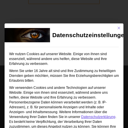
/
1. NOVEMBER 2023
0 KOMMENTARE
Mit die
Datenschutzeinstellungen
Wir nutzen Cookies auf unserer Website. Einige von ihnen sind
essenziell, während andere uns helfen, diese Website und Ihre
Erfahrung zu verbessern.
Wenn Sie unter 16 Jahre alt sind und Ihre Zustimmung zu freiwilligen
Diensten geben möchten, müssen Sie Ihre Erziehungsberechtigten um
Erlaubnis bitten.
Wir verwenden Cookies und andere Technologien auf unserer
Website. Einige von ihnen sind essenziell, während andere uns
helfen, diese Website und Ihre Erfahrung zu verbessern.
Personenbezogene Daten können verarbeitet werden (z. B. IP-
Adressen), z. B. für personalisierte Anzeigen und Inhalte oder
Anzeigen- und Inhaltsmessung.
Weitere Informationen über die
Sie sehen gerade einen Platzhalterinhalt von
Verwendung Ihrer Daten finden Sie in unserer
Datenschutzerklärung
.
TrustIndex
. Um auf den eigentlichen Inhalt
Es besteht keine Verpflichtung, der Verarbeitung Ihrer Daten
zuzugreifen, klicken Sie auf die Schaltfläche unten.
zuzustimmen, um dieses Angebot nutzen zu können.
Sie können Ihre
Bitte beachten Sie, dass dabei Daten an Drittanbieter