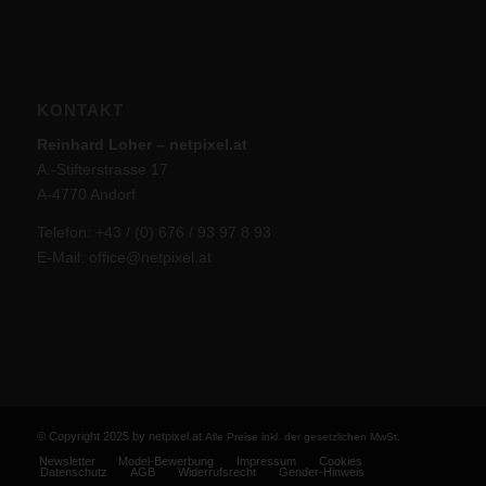
KONTAKT
Reinhard Loher – netpixel.at
A.-Stifterstrasse 17
A-4770 Andorf
Telefon: +43 / (0) 676 / 93 97 8 93
E-Mail:
office@netpixel.at
© Copyright 2025 by netpixel.at
Alle Preise inkl. der gesetzlichen MwSt.
Newsletter
Model-Bewerbung
Impressum
Cookies
Datenschutz
AGB
Widerrufsrecht
Gender-Hinweis