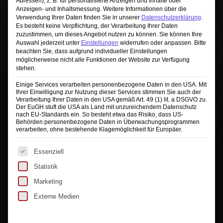
Adressen), z. B. für personalisierte Anzeigen und Inhalte oder
Anzeigen- und Inhaltsmessung.
Weitere Informationen über die
Verwendung Ihrer Daten finden Sie in unserer
Datenschutzerklärung
.
Es besteht keine Verpflichtung, der Verarbeitung Ihrer Daten
zuzustimmen, um dieses Angebot nutzen zu können.
Sie können Ihre
Sie sehen gerade einen Platzhalterinhalt von
Auswahl jederzeit unter
Einstellungen
widerrufen oder anpassen.
Bitte
TrustIndex
. Um auf den eigentlichen Inhalt
beachten Sie, dass aufgrund individueller Einstellungen
zuzugreifen, klicken Sie auf die Schaltfläche unten.
möglicherweise nicht alle Funktionen der Website zur Verfügung
Bitte beachten Sie, dass dabei Daten an Drittanbieter
stehen.
weitergegeben werden.
Einige Services verarbeiten personenbezogene Daten in den USA. Mit
Mehr Informationen
Ihrer Einwilligung zur Nutzung dieser Services stimmen Sie auch der
Verarbeitung Ihrer Daten in den USA gemäß Art. 49 (1) lit. a DSGVO zu.
Inhalt entsperren
Der EuGH stuft die USA als Land mit unzureichendem Datenschutz
nach EU-Standards ein. So besteht etwa das Risiko, dass US-
Behörden personenbezogene Daten in Überwachungsprogrammen
Erforderlichen Service akzeptieren und
verarbeiten, ohne bestehende Klagemöglichkeit für Europäer.
Inhalte entsperren
Es folgt eine Liste der Service-Gruppen, für die eine Ei
Essenziell
Statistik
Marketing
Externe Medien