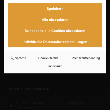
Speichern
Alle akzeptieren
PORTFOLIO
Nur essenzielle Cookies akzeptieren
Kreative Arbeit
3. April 2023 - 7:44
Individuelle Datenschutzeinstellungen
Composing
3. April 2023 - 7:38
Makrofotografie
Sprache
Cookie-Details
Datenschutzerklärung
3. April 2023 - 7:31
Impressum
VERANSTALTUNGEN
Es sind keine anstehenden Veranstaltungen
Hinweis
vorhanden.