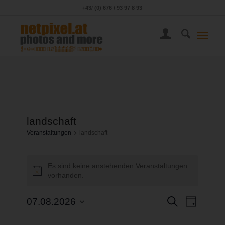
+43/ (0) 676 / 93 97 8 93
landschaft
Veranstaltungen
landschaft
Es sind keine anstehenden Veranstaltungen
Hinweis
vorhanden.
Veransta
Veranst
Suche
07.08.2026
Tag
Ansicht
Suche
Datum
Navigat