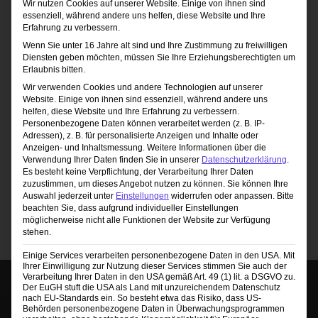
Wir nutzen Cookies auf unserer Website. Einige von ihnen sind
essenziell, während andere uns helfen, diese Website und Ihre
Erfahrung zu verbessern.
Wenn Sie unter 16 Jahre alt sind und Ihre Zustimmung zu freiwilligen
Diensten geben möchten, müssen Sie Ihre Erziehungsberechtigten um
9. März 2025 / 10:00
-
15:30
Erlaubnis bitten.
Fotografie-Grundkurs für Anfänger
Wir verwenden Cookies und andere Technologien auf unserer
Studio 1 Fotoclub Andorf
Winertshamer W.
Website. Einige von ihnen sind essenziell, während andere uns
helfen, diese Website und Ihre Erfahrung zu verbessern.
1, Andorf
Personenbezogene Daten können verarbeitet werden (z. B. IP-
99,90€
Adressen), z. B. für personalisierte Anzeigen und Inhalte oder
Anzeigen- und Inhaltsmessung.
Weitere Informationen über die
Verwendung Ihrer Daten finden Sie in unserer
Datenschutzerklärung
.
Es besteht keine Verpflichtung, der Verarbeitung Ihrer Daten
zuzustimmen, um dieses Angebot nutzen zu können.
Sie können Ihre
Auswahl jederzeit unter
Einstellungen
widerrufen oder anpassen.
Bitte
beachten Sie, dass aufgrund individueller Einstellungen
möglicherweise nicht alle Funktionen der Website zur Verfügung
stehen.
Einige Services verarbeiten personenbezogene Daten in den USA. Mit
Ihrer Einwilligung zur Nutzung dieser Services stimmen Sie auch der
Verarbeitung Ihrer Daten in den USA gemäß Art. 49 (1) lit. a DSGVO zu.
Der EuGH stuft die USA als Land mit unzureichendem Datenschutz
nach EU-Standards ein. So besteht etwa das Risiko, dass US-
Behörden personenbezogene Daten in Überwachungsprogrammen