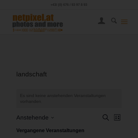
+43/ (0) 676 / 93 97 8 93
landschaft
Es sind keine anstehenden Veranstaltungen
vorhanden.
Veransta
Veranst
Suche
Anstehende
Liste
Ansicht
Suche
Datum
Navigat
Vergangene Veranstaltungen
wählen.
und