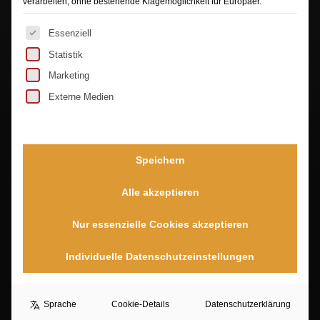
verarbeiten, ohne bestehende Klagemöglichkeit für Europäer.
Es folgt eine Liste der Service-Gruppen, für die eine Ei
Essenziell
Statistik
Sie sehen gerade einen Platzhalterinhalt von
TrustIndex
. Um auf den eigentlichen Inhalt
Marketing
zuzugreifen, klicken Sie auf die Schaltfläche unten.
Bitte beachten Sie, dass dabei Daten an Drittanbieter
Externe Medien
weitergegeben werden.
Mehr Informationen
Inhalt entsperren
Speichern
Erforderlichen Service akzeptieren und
Alle akzeptieren
Inhalte entsperren
Nur essenzielle Cookies akzeptieren
Individuelle Datenschutzeinstellungen
Sprache
Cookie-Details
Datenschutzerklärung