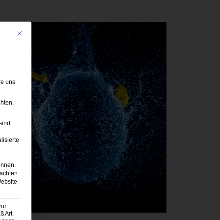
Mit diesem Button wird der Dialog geschlossen. Seine Funktionalität ist iden
re uns
hten,
sind
lisierte
e
önnen.
eachten
Website
zur
 Art.