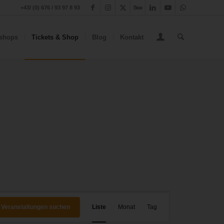
+43/ (0) 676 / 93 97 8 93
shops
Tickets & Shop
Blog
Kontakt
Veranstaltung
Ansichten-
Veranstaltungen suchen
Liste
Monat
Tag
Navigation