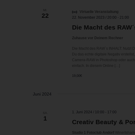
MI.
Virtuelle Veranstaltung
22
22. November 2023 / 20:00
-
21:00
Die Macht des RAW´
Zuhause vor Deinem Rechner
Die Macht des RAW´s INHALT: Nutzt D
Du das echte digitale Negativ erstells
Camera-RAW in Photoshop oder auch i
einfach. In diesem Online […]
19,00€
Juni 2024
1. Juni 2024 / 10:00
-
17:00
SA.
1
Creativ Beauty & Por
Studio 1 Fotoclub Andorf
Winertshame