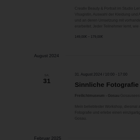
Creativ Beauty & Portrait im Studio L
VIsagistin, Auswahl der Kleidung und
und an deren Umsetzung mit vorhanden
erarbeitet. Jeder Teilnehmer lernt, w
149,00€ – 179,00€
August 2024
31. August 2024 / 10:00
-
17:00
SA.
31
Sinnliche Fotografi
Freilichtmuseum - Gosau
Gosauseest
Mein beliebtester Workshop, diesmal an
Fotografie und erlebe einen einzigar
Gosau.
Februar 2025