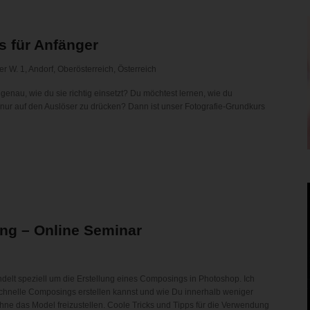
s für Anfänger
r W. 1, Andorf, Oberösterreich, Österreich
genau, wie du sie richtig einsetzt? Du möchtest lernen, wie du
 nur auf den Auslöser zu drücken? Dann ist unser Fotografie-Grundkurs
g – Online Seminar
elt speziell um die Erstellung eines Composings in Photoshop. Ich
 schnelle Composings erstellen kannst und wie Du innerhalb weniger
hne das Model freizustellen. Coole Tricks und Tipps für die Verwendung