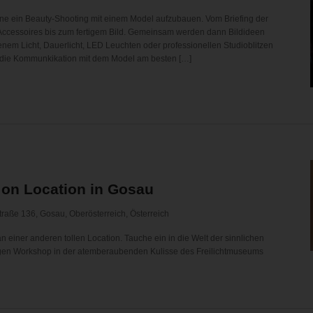
erne ein Beauty-Shooting mit einem Model aufzubauen. Vom Briefing der
 Accessoires bis zum fertigem Bild. Gemeinsam werden dann Bildideen
em Licht, Dauerlicht, LED Leuchten oder professionellen Studioblitzen
ie die Kommunkikation mit dem Model am besten […]
e on Location in Gosau
raße 136, Gosau, Oberösterreich, Österreich
 einer anderen tollen Location. Tauche ein in die Welt der sinnlichen
tigen Workshop in der atemberaubenden Kulisse des Freilichtmuseums