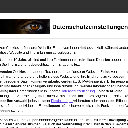
wird feucht werden!
Datenschutzeinstellungen
r W. 1, Andorf, Oberösterreich, Österreich
ehmer nicht nur lernen, Tropfen und das Element Wasser in Bewegung
zen Cookies auf unserer Website. Einige von ihnen sind essenziell, während ande
ografie von platzenen Wasserluftballons. Du wirst lernen, wie man diese
 diese Website und Ihre Erfahrung zu verbessern.
fängt, um unglaubliche Bilder von fliegenden Wassertropfen zu
e unter 16 Jahre alt sind und Ihre Zustimmung zu freiwilligen Diensten geben möc
Sie Ihre Erziehungsberechtigten um Erlaubnis bitten.
rwenden Cookies und andere Technologien auf unserer Website. Einige von ihnen 
ell, während andere uns helfen, diese Website und Ihre Erfahrung zu verbessern.
nbezogene Daten können verarbeitet werden (z. B. IP-Adressen), z. B. für persona
en und Inhalte oder Anzeigen- und Inhaltsmessung.
Weitere Informationen über di
dung Ihrer Daten finden Sie in unserer
Datenschutzerklärung
.
Es besteht keine
chtung, der Verarbeitung Ihrer Daten zuzustimmen, um dieses Angebot nutzen zu k
nen Ihre Auswahl jederzeit unter
Einstellungen
widerrufen oder anpassen.
Bitte b
ss aufgrund individueller Einstellungen möglicherweise nicht alle Funktionen der 
fügung stehen.
Services verarbeiten personenbezogene Daten in den USA. Mit Ihrer Einwilligung 
 dieser Services stimmen Sie auch der Verarbeitung Ihrer Daten in den USA gemäß