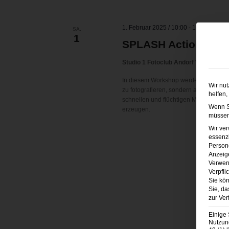
1. Februar 2025 / 10:00
-
16:00
SA.
1
SPLASH Action – Es 
Studio 1 Fotoclub Andorf
Winertshame
In diesem Workshop werden die Teiln
Wir nut
zu fotografieren, sondern auch die Fot
helfen,
schnellen und flüchtigen Momente ein
Wenn Si
erzeugen.
müssen 
Wir ve
essenzi
Persone
Anzeig
Verwen
Verpfli
Sie kön
Sie, da
zur Ver
Einige 
Nutzung