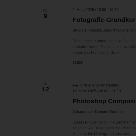
9. März 2025 / 10:00
-
15:30
SO.
9
Fotografie-Grundkur
Studio 1 Fotoclub Andorf
Winertshame
Du hast eine Kamera, aber weißt nicht 
beeindruckende Fotos machst, anstatt
genau das Richtige für dich!
99,90€
MI.
Virtuelle Veranstaltung
12
12. März 2025 / 20:00
-
21:30
Photoshop Composin
Zuhause vor Deinem Rechner
Dieses Photoshop Online Seminar hand
zeige dir wie Du auf einfache Weise,
Minuten den Hintergrund austauscht o