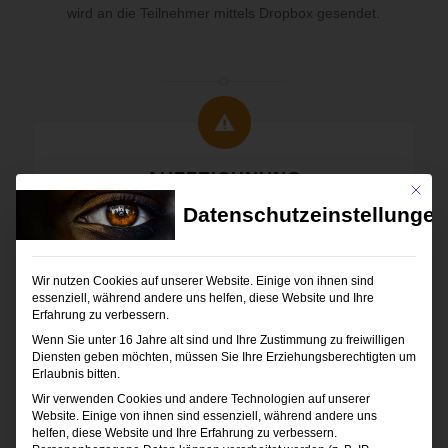
wird an die Teilnehmer mittels Dropbox gesendet.
AUFZEICHNUNG
Mit die
Datenschutzeinstellungen
Das Webinar wird aufgezeichnet, so kann man
während des Vortrages zusehen, zurücklehnen und
Fragen stellen. Die Aufzeichnung erähltst Du 1-2
Tage nach dem Webinar, so kannst Du das Gelehrte
Wir nutzen Cookies auf unserer Website. Einige von ihnen sind
essenziell, während andere uns helfen, diese Website und Ihre
nachträglich in Ruhe nochmals durchgehen.
Erfahrung zu verbessern.
Wenn du am Tag des Webinars nicht live dabei sein
Wenn Sie unter 16 Jahre alt sind und Ihre Zustimmung zu freiwilligen
Diensten geben möchten, müssen Sie Ihre Erziehungsberechtigten um
kannst bekommst du den Mitschnitt des Webinar per
Erlaubnis bitten.
Link von mir zur Verfügung gestellt.
Wir verwenden Cookies und andere Technologien auf unserer
Website. Einige von ihnen sind essenziell, während andere uns
helfen, diese Website und Ihre Erfahrung zu verbessern.