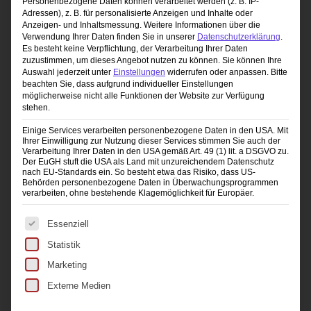
Personenbezogene Daten können verarbeitet werden (z. B. IP-
Adressen), z. B. für personalisierte Anzeigen und Inhalte oder
Anzeigen- und Inhaltsmessung.
Weitere Informationen über die
Verwendung Ihrer Daten finden Sie in unserer
Datenschutzerklärung
.
Es besteht keine Verpflichtung, der Verarbeitung Ihrer Daten
zuzustimmen, um dieses Angebot nutzen zu können.
Sie können Ihre
Auswahl jederzeit unter
Einstellungen
widerrufen oder anpassen.
Bitte
beachten Sie, dass aufgrund individueller Einstellungen
möglicherweise nicht alle Funktionen der Website zur Verfügung
stehen.
Einige Services verarbeiten personenbezogene Daten in den USA. Mit
Ihrer Einwilligung zur Nutzung dieser Services stimmen Sie auch der
Verarbeitung Ihrer Daten in den USA gemäß Art. 49 (1) lit. a DSGVO zu.
Der EuGH stuft die USA als Land mit unzureichendem Datenschutz
nach EU-Standards ein. So besteht etwa das Risiko, dass US-
Behörden personenbezogene Daten in Überwachungsprogrammen
verarbeiten, ohne bestehende Klagemöglichkeit für Europäer.
Es folgt eine Liste der Service-Gruppen, für die eine Ei
Essenziell
Anforderungen:
Der Kurs ist für Fortgeschrittene geeignet aber auch für weit
Statistik
fortgeschrittene die neue Arbeitswege kennen lernen
Marketing
wollen.
Externe Medien
SCHWIERIGKEIT
40
%