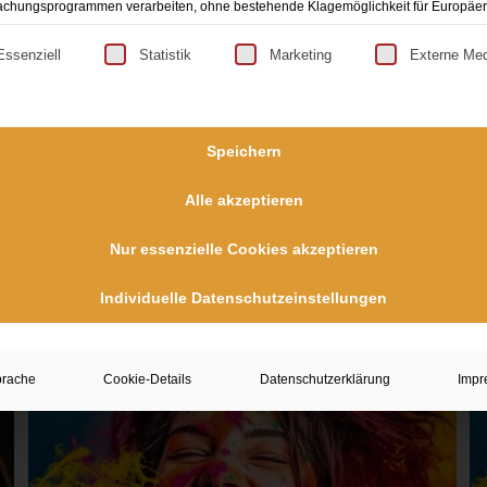
chungsprogrammen verarbeiten, ohne bestehende Klagemöglichkeit für Europäer
lgt eine Liste der Service-Gruppen, für die eine Einwilligun
Essenziell
Statistik
Marketing
Externe Me
Speichern
Alle akzeptieren
Nur essenzielle Cookies akzeptieren
p
Gutschein All Inklusive Shooting
Individuelle Datenschutzeinstellungen
269,00
€
prache
Cookie-Details
Datenschutzerklärung
Impr