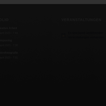
OLIO
VERANSTALTUNGEN
eative Arbeit
Es sind keine anstehenden
April 2023 - 7:44
Hinweis
Veranstaltungen vorhanden.
mposing
April 2023 - 7:38
krofotografie
April 2023 - 7:31