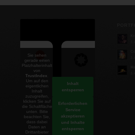
PORTF
Kr
3. 
Co
Sie sehen
3. 
gerade einen
Platzhalterinhalt
Ma
von
3. 
TrustIndex
.
Um auf den
Inhalt
eigentlichen
entsperren
Inhalt
zuzugreifen,
klicken Sie auf
Erforderlichen
die Schaltfläche
Service
unten. Bitte
akzeptieren
beachten Sie,
dass dabei
und Inhalte
Daten an
entsperren
Drittanbieter