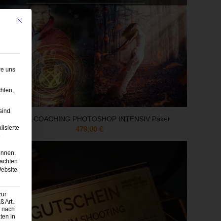
Mit diesem Button wird der Dialog geschlossen. Seine Funktionalität ist iden
re uns
hten,
sind
EINZELCOACHING PHOTOSHOP INTENSIV Paket
lisierte
479,00
€
e
önnen.
eachten
Website
zur
 Art.
z nach
ten in