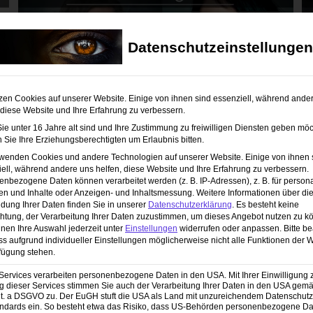
Datenschutzeinstellungen
zen Cookies auf unserer Website. Einige von ihnen sind essenziell, während ande
 diese Website und Ihre Erfahrung zu verbessern.
e unter 16 Jahre alt sind und Ihre Zustimmung zu freiwilligen Diensten geben möc
Sie Ihre Erziehungsberechtigten um Erlaubnis bitten.
rwenden Cookies und andere Technologien auf unserer Website. Einige von ihnen 
EINZELCOACHING Portraitfotografie
ell, während andere uns helfen, diese Website und Ihre Erfahrung zu verbessern.
nbezogene Daten können verarbeitet werden (z. B. IP-Adressen), z. B. für persona
699,00
€
en und Inhalte oder Anzeigen- und Inhaltsmessung.
Weitere Informationen über di
dung Ihrer Daten finden Sie in unserer
Datenschutzerklärung
.
Es besteht keine
chtung, der Verarbeitung Ihrer Daten zuzustimmen, um dieses Angebot nutzen zu k
nen Ihre Auswahl jederzeit unter
Einstellungen
widerrufen oder anpassen.
Bitte b
ss aufgrund individueller Einstellungen möglicherweise nicht alle Funktionen der 
fügung stehen.
Services verarbeiten personenbezogene Daten in den USA. Mit Ihrer Einwilligung 
 dieser Services stimmen Sie auch der Verarbeitung Ihrer Daten in den USA gemäß
lit. a DSGVO zu. Der EuGH stuft die USA als Land mit unzureichendem Datenschut
ndards ein. So besteht etwa das Risiko, dass US-Behörden personenbezogene Da