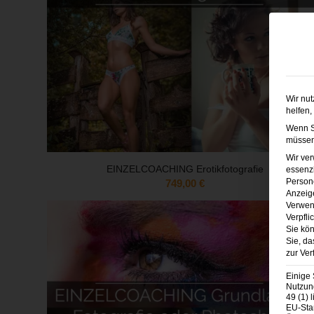
Wir nut
helfen,
Wenn Si
müssen 
Wir ve
EINZELCOACHING Erotikfotografie
essenzi
Persone
749,00
€
Anzeig
Verwen
Verpfli
Sie kön
Sie, da
zur Ver
Einige 
Nutzung
49 (1) 
EU-Sta