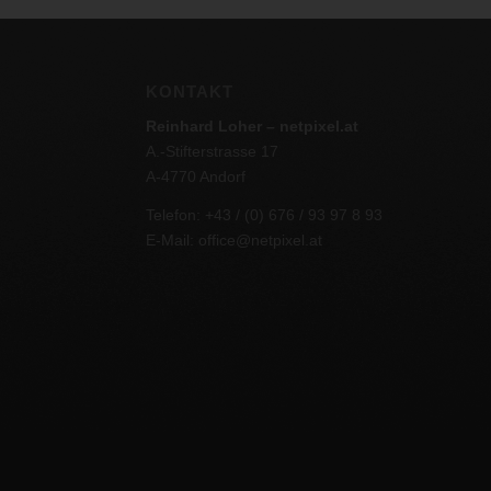
KONTAKT
Reinhard Loher – netpixel.at
A.-Stifterstrasse 17
A-4770 Andorf
Telefon: +43 / (0) 676 / 93 97 8 93
E-Mail:
office@netpixel.at