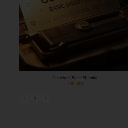
Gutschein Basic Shooting
149,00
€
1
2
3