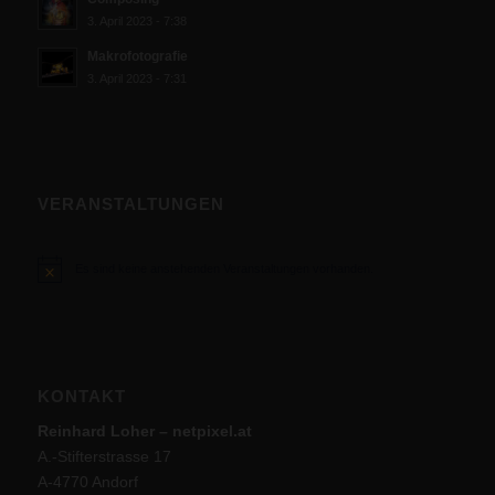
3. April 2023 - 7:38
Makrofotografie
3. April 2023 - 7:31
VERANSTALTUNGEN
Es sind keine anstehenden Veranstaltungen vorhanden.
Hinweis
KONTAKT
Reinhard Loher – netpixel.at
A.-Stifterstrasse 17
A-4770 Andorf