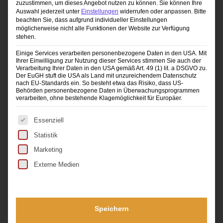
zuzustimmen, um dieses Angebot nutzen zu können.
Sie können Ihre
Auswahl jederzeit unter
Einstellungen
widerrufen oder anpassen.
Bitte
beachten Sie, dass aufgrund individueller Einstellungen
möglicherweise nicht alle Funktionen der Website zur Verfügung
EINZELCOACHING Portraitfotografie
stehen.
699,00
€
Einige Services verarbeiten personenbezogene Daten in den USA. Mit
Ihrer Einwilligung zur Nutzung dieser Services stimmen Sie auch der
Verarbeitung Ihrer Daten in den USA gemäß Art. 49 (1) lit. a DSGVO zu.
Der EuGH stuft die USA als Land mit unzureichendem Datenschutz
nach EU-Standards ein. So besteht etwa das Risiko, dass US-
Behörden personenbezogene Daten in Überwachungsprogrammen
verarbeiten, ohne bestehende Klagemöglichkeit für Europäer.
Es folgt eine Liste der Service-Gruppen, für die eine Ei
Essenziell
Statistik
Marketing
Externe Medien
Speichern