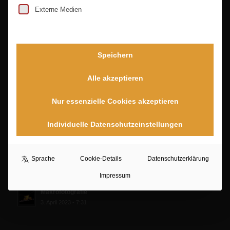
Externe Medien
Speichern
Alle akzeptieren
Nur essenzielle Cookies akzeptieren
PORTFOLIO
Individuelle Datenschutzeinstellungen
Kreative Arbeit
3. April 2023 - 7:44
Sprache
Cookie-Details
Datenschutzerklärung
Composing
Impressum
3. April 2023 - 7:38
Makrofotografie
3. April 2023 - 7:31