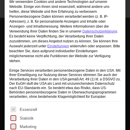
Wir verwenden Cookies und andere Technologien auf unserer
Website. Einige von ihnen sind essenziell, während andere uns
helfen, diese Website und Ihre Erfahrung zu verbessern.
Personenbezogene Daten können verarbeitet werden (z. B. IP-
Adressen), z. B. für personalisierte Anzeigen und Inhalte oder
Anzeigen- und Inhaltsmessung.
Weitere Informationen über die
Verwendung Ihrer Daten finden Sie in unserer
Datenschutzerklärung
.
Es besteht keine Verpflichtung, der Verarbeitung Ihrer Daten
zuzustimmen, um dieses Angebot nutzen zu können.
Sie können Ihre
Auswahl jederzeit unter
Einstellungen
widerrufen oder anpassen.
Bitte
beachten Sie, dass aufgrund individueller Einstellungen
möglicherweise nicht alle Funktionen der Website zur Verfügung
stehen.
Sie sehen gerade einen Platzhalterinhalt von
Einige Services verarbeiten personenbezogene Daten in den USA. Mit
TrustIndex
. Um auf den eigentlichen Inhalt
Ihrer Einwilligung zur Nutzung dieser Services stimmen Sie auch der
zuzugreifen, klicken Sie auf die Schaltfläche unten.
Verarbeitung Ihrer Daten in den USA gemäß Art. 49 (1) lit. a DSGVO zu.
Bitte beachten Sie, dass dabei Daten an Drittanbieter
Der EuGH stuft die USA als Land mit unzureichendem Datenschutz
weitergegeben werden.
nach EU-Standards ein. So besteht etwa das Risiko, dass US-
Behörden personenbezogene Daten in Überwachungsprogrammen
Mehr Informationen
verarbeiten, ohne bestehende Klagemöglichkeit für Europäer.
Inhalt entsperren
Es folgt eine Liste der Service-Gruppen, für die eine Ei
Essenziell
Erforderlichen Service akzeptieren und
Statistik
Inhalte entsperren
Marketing