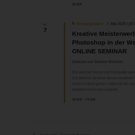
28,90€
Hervorgehoben
7. Mai 2025 / 20:
MI.
7
Kreative Meisterwer
Photoshop in der Wel
ONLINE SEMINAR
Zuhause vor Deinem Rechner
Die Welt der Kunst und Kreativität hat
(KI) steht im Zentrum dieses kreativen
Hand in Hand gehen, habe ich ein neu
digitalen Kunst neu auslotet.
49,90€ – 74,90€
Vorherige
Veranstaltungen