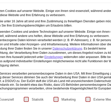
zen Cookies auf unserer Website. Einige von ihnen sind essenziell, während ande
 diese Website und Ihre Erfahrung zu verbessern.
e unter 16 Jahre alt sind und Ihre Zustimmung zu freiwilligen Diensten geben möc
Sie Ihre Erziehungsberechtigten um Erlaubnis bitten.
hotoshop – Zweiter Teil der 4-teiligen
rwenden Cookies und andere Technologien auf unserer Website. Einige von ihnen 
ell, während andere uns helfen, diese Website und Ihre Erfahrung zu verbessern.
nbezogene Daten können verarbeitet werden (z. B. IP-Adressen), z. B. für persona
en und Inhalte oder Anzeigen- und Inhaltsmessung.
Weitere Informationen über di
dung Ihrer Daten finden Sie in unserer
Datenschutzerklärung
.
Es besteht keine
chtung, der Verarbeitung Ihrer Daten zuzustimmen, um dieses Angebot nutzen zu k
ligen Photoshop-Masterclass tauchen wir tief in die Welt der Farben und
nen Ihre Auswahl jederzeit unter
Einstellungen
widerrufen oder anpassen.
Bitte b
 die Wirkung eines Bildes, und mit den richtigen Werkzeugen kannst du
ss aufgrund individueller Einstellungen möglicherweise nicht alle Funktionen der 
reative Looks erschaffen.
fügung stehen.
Services verarbeiten personenbezogene Daten in den USA. Mit Ihrer Einwilligung 
 dieser Services stimmen Sie auch der Verarbeitung Ihrer Daten in den USA gemäß
lit. a DSGVO zu. Der EuGH stuft die USA als Land mit unzureichendem Datenschut
ndards ein. So besteht etwa das Risiko, dass US-Behörden personenbezogene Da
chungsprogrammen verarbeiten, ohne bestehende Klagemöglichkeit für Europäer
ldbearbeitung – Dritter Teil der 4-
lgt eine Liste der Service-Gruppen, für die eine Einwilligun
Essenziell
Statistik
Marketing
Externe Me