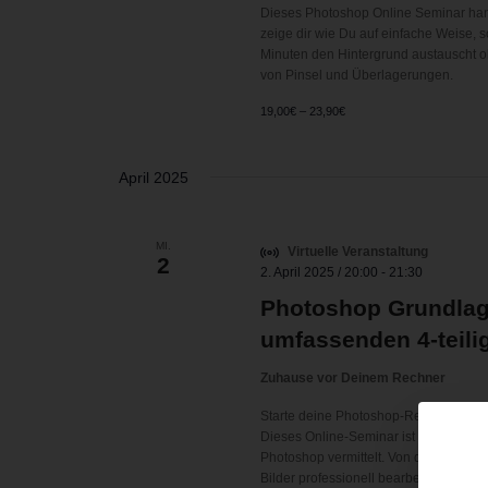
Dieses Photoshop Online Seminar hand
zeige dir wie Du auf einfache Weise,
Minuten den Hintergrund austauscht o
von Pinsel und Überlagerungen.
19,00€ – 23,90€
April 2025
MI.
Virtuelle Veranstaltung
2
2. April 2025 / 20:00
-
21:30
Photoshop Grundlage
umfassenden 4-teili
Zuhause vor Deinem Rechner
Starte deine Photoshop-Reise – Schritt 
Dieses Online-Seminar ist der erste Tei
Photoshop vermittelt. Von den ersten S
Bilder professionell bearbeitest und op