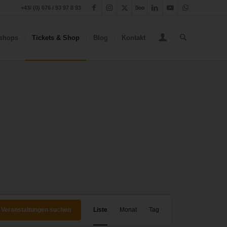
+43/ (0) 676 / 93 97 8 93
shops
Tickets & Shop
Blog
Kontakt
Veranstaltung
Ansichten-
Veranstaltungen suchen
Liste
Monat
Tag
Navigation