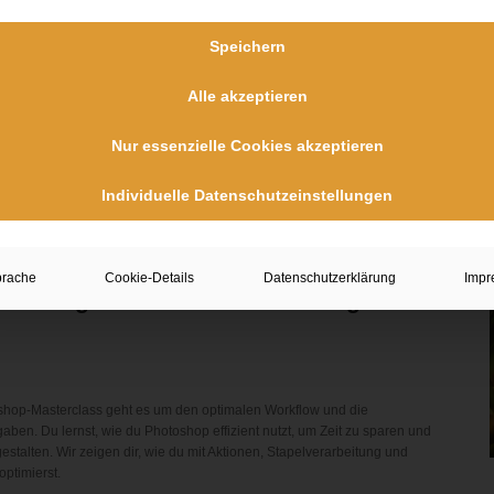
chniken für ausdrucksstarke Fotos!
Speichern
ligen Photoshop-Masterclass geht es um den Feinschliff deiner Bilder. Du
s, Licht- und Schattenanpassungen (Dodge & Burn) sowie Schärfe- und
Alle akzeptieren
hte Bildwirkung erzielst.
Nur essenzielle Cookies akzeptieren
Individuelle Datenschutzeinstellungen
prache
Cookie-Details
Datenschutzerklärung
Impr
ierung – Vierter Teil der 4-teiligen
shop-Masterclass geht es um den optimalen Workflow und die
ben. Du lernst, wie du Photoshop effizient nutzt, um Zeit zu sparen und
estalten. Wir zeigen dir, wie du mit Aktionen, Stapelverarbeitung und
optimierst.