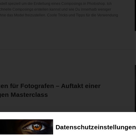
elt speziell um die Erstellung eines Composings in Photoshop. Ich
 schnelle Composings erstellen kannst und wie Du innerhalb weniger
hne das Model freizustellen. Coole Tricks und Tipps für die Verwendung
n für Fotografen – Auftakt einer
gen Masterclass
für Schritt zur professionellen Bildbearbeitung!
l einer vierteiligen Serie, die dir alle wichtigen Funktionen von Adobe
Datenschutzeinstellungen
chritten bis hin zu fortgeschrittenen Techniken lernst du, wie du deine
timierst.