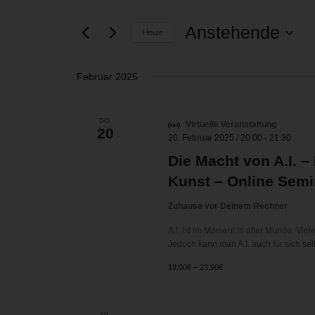
und
eingeben.
Suche
Ansichten,
Anstehende
Heute
nach
Navigation
Veranstaltungen
Datum
Schlüsselwort.
wählen.
Februar 2025
DO.
Virtuelle Veranstaltung
20
20. Februar 2025 / 20:00
-
21:30
Die Macht von A.I. – 
Kunst – Online Semi
Zuhause vor Deinem Rechner
A.I. ist im Moment in aller Munde. Viele
Jedoch kann man A.I. auch für sich sel
19,00€ – 23,90€
MI.