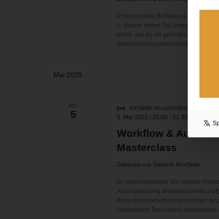
Professionelle Bildlooks & kreative Te
In diesem dritten Teil unserer viertei
lernst, wie du mit gezielten Farblook
Weichzeichnungstechniken die gewünsc
Mai 2025
MO.
Virtuelle Veranstaltung
5
5. Mai 2025 / 20:00
-
21:30
S
Workflow & Automatis
Masterclass
Zuhause vor Deinem Rechner
Im abschließenden Teil unserer Photo
Automatisierung wiederkehrender Aufga
deine Bildbearbeitung produktiver zu g
intelligenten Tools deine Arbeitsweise 