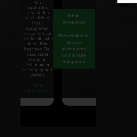
von
3. 
TrustIndex
.
Um auf den
Inhalt
eigentlichen
entsperren
Inhalt
zuzugreifen,
klicken Sie auf
Erforderlichen
die Schaltfläche
Service
unten. Bitte
akzeptieren
beachten Sie,
dass dabei
und Inhalte
Daten an
entsperren
Drittanbieter
weitergegeben
werden.
Mehr
Informationen