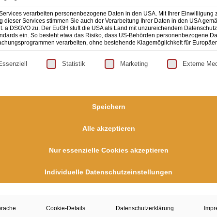
Services verarbeiten personenbezogene Daten in den USA. Mit Ihrer Einwilligung 
 dieser Services stimmen Sie auch der Verarbeitung Ihrer Daten in den USA gemäß
lit. a DSGVO zu. Der EuGH stuft die USA als Land mit unzureichendem Datenschut
ndards ein. So besteht etwa das Risiko, dass US-Behörden personenbezogene Da
chungsprogrammen verarbeiten, ohne bestehende Klagemöglichkeit für Europäer
lgt eine Liste der Service-Gruppen, für die eine Einwilligun
Essenziell
Statistik
Marketing
Externe Me
Speichern
Alle akzeptieren
OLIO
VERANSTALTUNGEN
Nur essenzielle Cookies akzeptieren
eative Arbeit
Individuelle Datenschutzeinstellungen
Es sind keine anstehenden
April 2023 - 7:44
Hinweis
Veranstaltungen vorhanden.
mposing
April 2023 - 7:38
prache
Cookie-Details
Datenschutzerklärung
Impr
krofotografie