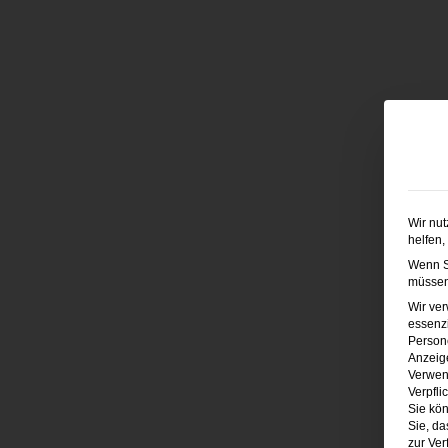
Wir nut
helfen,
Wenn Si
müssen 
Wir ve
essenzi
Persone
Anzeig
Verwen
Verpfli
Sie kön
Sie, da
zur Ver