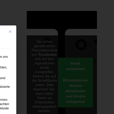
Mit diesem Button wird der Dialog geschlossen. Seine Funktionalität ist iden
Sie sehen
gerade einen
Platzhalterinhalt
von
TrustIndex
.
re uns
Um auf den
eigentlichen
Inhalt
Inhalt
hten,
entsperren
zuzugreifen,
klicken Sie auf
sind
Erforderlichen
die Schaltfläche
unten. Bitte
Service
lisierte
beachten Sie,
akzeptieren
e
dass dabei
und Inhalte
Daten an
önnen.
entsperren
Drittanbieter
eachten
weitergegeben
Website
werden.