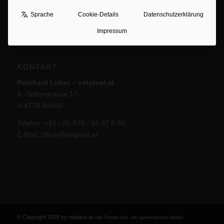
Es sind keine anstehenden Veranstaltungen vorhanden.
Hinweis
Sprache
Cookie-Details
Datenschutzerklärung
Impressum
KONTAKT
Reinhard Loher – netpixel.at
A.-Stifterstrasse 17
A-4770 Andorf
Telefon: +43 / (0) 676 / 93 97 8 93
E-Mail:
office@netpixel.at
© Copyright 2025 by netpixel.at
Alle Preise inkl. der gesetzlichen MwSt.