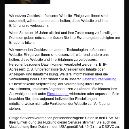
Wir nutzen Cookies auf unserer Website. Einige von ihnen sind
essenziell, während andere uns helfen, diese Website und Ihre
Erfahrung zu verbessern.
Wenn Sie unter 16 Jahre alt sind und Ihre Zustimmung zu freiwilligen
Sie sehen gerade einen Platzhalterinhalt von
Diensten geben möchten, müssen Sie Ihre Erziehungsberechtigten um
TrustIndex
. Um auf den eigentlichen Inhalt
Erlaubnis bitten.
zuzugreifen, klicken Sie auf die Schaltfläche unten.
Wir verwenden Cookies und andere Technologien auf unserer
Bitte beachten Sie, dass dabei Daten an Drittanbieter
Website. Einige von ihnen sind essenziell, während andere uns
weitergegeben werden.
helfen, diese Website und Ihre Erfahrung zu verbessern.
Mehr Informationen
Personenbezogene Daten können verarbeitet werden (z. B. IP-
Adressen), z. B. für personalisierte Anzeigen und Inhalte oder
Inhalt entsperren
Anzeigen- und Inhaltsmessung.
Weitere Informationen über die
Verwendung Ihrer Daten finden Sie in unserer
Datenschutzerklärung
.
Es besteht keine Verpflichtung, der Verarbeitung Ihrer Daten
Erforderlichen Service akzeptieren und
zuzustimmen, um dieses Angebot nutzen zu können.
Sie können Ihre
Inhalte entsperren
Auswahl jederzeit unter
Einstellungen
widerrufen oder anpassen.
Bitte
beachten Sie, dass aufgrund individueller Einstellungen
möglicherweise nicht alle Funktionen der Website zur Verfügung
stehen.
Einige Services verarbeiten personenbezogene Daten in den USA. Mit
Ihrer Einwilligung zur Nutzung dieser Services stimmen Sie auch der
Verarbeitung Ihrer Daten in den USA gemäß Art. 49 (1) lit. a DSGVO zu.