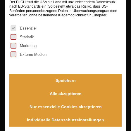
Der EuGH stuft die USA als Land mit unzureichendem Datenschutz
nach EU-Standards ein. So besteht etwa das Risiko, dass US-
Behörden personenbezogene Daten in Überwachungsprogrammen
verarbeiten, ohne bestehende Klagemöglichkeit für Europäer.
Es folgt eine Liste der Service-Gruppen, für die eine Ei
Essenziell
Statistik
PORTFOLIO
Marketing
Kreative Arbeit
Externe Medien
3. April 2023 - 7:44
Composing
3. April 2023 - 7:38
Speichern
Makrofotografie
3. April 2023 - 7:31
Alle akzeptieren
Nur essenzielle Cookies akzeptieren
VERANSTALTUNGEN
Individuelle Datenschutzeinstellungen