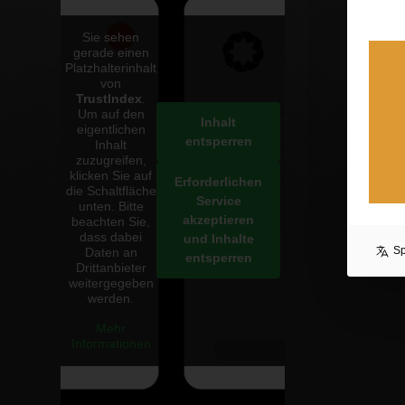
Co
Sie sehen
3. 
gerade einen
Platzhalterinhalt
Ma
von
3. 
TrustIndex
.
Um auf den
Inhalt
eigentlichen
entsperren
Inhalt
zuzugreifen,
klicken Sie auf
Erforderlichen
die Schaltfläche
Service
unten. Bitte
akzeptieren
beachten Sie,
dass dabei
und Inhalte
S
Daten an
entsperren
Drittanbieter
weitergegeben
werden.
Mehr
Informationen