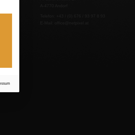
A-4770 Andorf
Telefon: +43 / (0) 676 / 93 97 8 93
E-Mail:
office@netpixel.at
essum