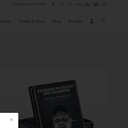
+43/ (0) 676 / 93 97 8 93
shops
Tickets & Shop
Blog
Kontakt
Mit diesem Button wird der Dialog geschlossen. Seine Funktionalität ist iden