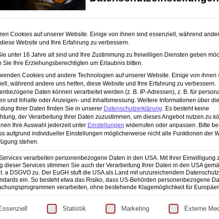
zen Cookies auf unserer Website. Einige von ihnen sind essenziell, während ande
 diese Website und Ihre Erfahrung zu verbessern.
e unter 16 Jahre alt sind und Ihre Zustimmung zu freiwilligen Diensten geben möc
Sie Ihre Erziehungsberechtigten um Erlaubnis bitten.
rwenden Cookies und andere Technologien auf unserer Website. Einige von ihnen 
ell, während andere uns helfen, diese Website und Ihre Erfahrung zu verbessern.
nbezogene Daten können verarbeitet werden (z. B. IP-Adressen), z. B. für persona
en und Inhalte oder Anzeigen- und Inhaltsmessung.
Weitere Informationen über di
Sehen wie ein Mensch, fotografieren wie ein Künstler
dung Ihrer Daten finden Sie in unserer
Datenschutzerklärung
.
Es besteht keine
!
Angebot!
Ursprünglicher
Aktueller
49,90
€
47,19
€
chtung, der Verarbeitung Ihrer Daten zuzustimmen, um dieses Angebot nutzen zu k
Preis
Preis
nen Ihre Auswahl jederzeit unter
Einstellungen
widerrufen oder anpassen.
Bitte b
ss aufgrund individueller Einstellungen möglicherweise nicht alle Funktionen der 
war:
ist:
fügung stehen.
49,90 €
47,19 €.
Services verarbeiten personenbezogene Daten in den USA. Mit Ihrer Einwilligung 
 dieser Services stimmen Sie auch der Verarbeitung Ihrer Daten in den USA gemäß
lit. a DSGVO zu. Der EuGH stuft die USA als Land mit unzureichendem Datenschut
ndards ein. So besteht etwa das Risiko, dass US-Behörden personenbezogene Da
chungsprogrammen verarbeiten, ohne bestehende Klagemöglichkeit für Europäer
OLIO
VERANSTALTUNGEN
lgt eine Liste der Service-Gruppen, für die eine Einwilligun
eative Arbeit
Essenziell
Statistik
Marketing
Externe Me
Es sind keine anstehenden
April 2023 - 7:44