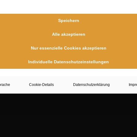
Hinweis
Veranstaltungen vorhanden.
mposing
April 2023 - 7:38
Speichern
krofotografie
April 2023 - 7:31
Alle akzeptieren
Nur essenzielle Cookies akzeptieren
Individuelle Datenschutzeinstellungen
prache
Cookie-Details
Datenschutzerklärung
Impr