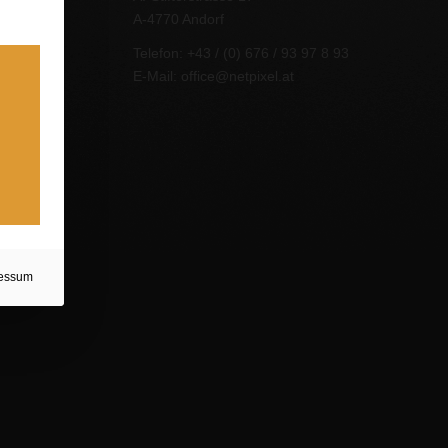
A-4770 Andorf
Telefon: +43 / (0) 676 / 93 97 8 93
E-Mail:
office@netpixel.at
essum