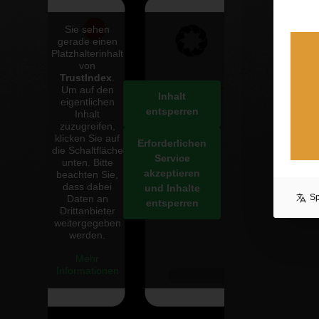
Co
Sie sehen
3. 
gerade einen
Platzhalterinhalt
Ma
von
3. 
TrustIndex
.
Um auf den
Inhalt
eigentlichen
entsperren
Inhalt
zuzugreifen,
klicken Sie auf
Erforderlichen
die Schaltfläche
Service
unten. Bitte
akzeptieren
beachten Sie,
dass dabei
und Inhalte
S
Daten an
entsperren
Drittanbieter
weitergegeben
werden.
Mehr
Informationen