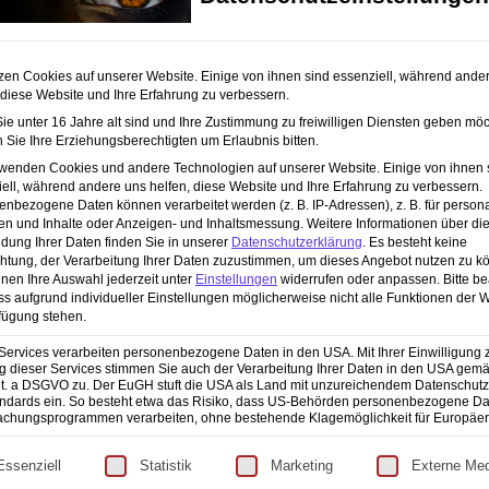
zen Cookies auf unserer Website. Einige von ihnen sind essenziell, während ande
 diese Website und Ihre Erfahrung zu verbessern.
e unter 16 Jahre alt sind und Ihre Zustimmung zu freiwilligen Diensten geben möc
Sie Ihre Erziehungsberechtigten um Erlaubnis bitten.
rwenden Cookies und andere Technologien auf unserer Website. Einige von ihnen 
ell, während andere uns helfen, diese Website und Ihre Erfahrung zu verbessern.
nbezogene Daten können verarbeitet werden (z. B. IP-Adressen), z. B. für persona
en und Inhalte oder Anzeigen- und Inhaltsmessung.
Weitere Informationen über di
Zwischen Blitzlicht und Wahnsinn: Mein Leben als
dung Ihrer Daten finden Sie in unserer
Datenschutzerklärung
.
Es besteht keine
!
Angebot!
Berufsfotograf
chtung, der Verarbeitung Ihrer Daten zuzustimmen, um dieses Angebot nutzen zu k
Ursprünglicher
Aktueller
Alter Preis:
35,99
€
32,78
€
nen Ihre Auswahl jederzeit unter
Einstellungen
widerrufen oder anpassen.
Bitte b
Preis
Preis
ss aufgrund individueller Einstellungen möglicherweise nicht alle Funktionen der 
fügung stehen.
war:
ist:
35,99 €
32,78 €.
Services verarbeiten personenbezogene Daten in den USA. Mit Ihrer Einwilligung 
 dieser Services stimmen Sie auch der Verarbeitung Ihrer Daten in den USA gemäß
lit. a DSGVO zu. Der EuGH stuft die USA als Land mit unzureichendem Datenschut
ndards ein. So besteht etwa das Risiko, dass US-Behörden personenbezogene Da
chungsprogrammen verarbeiten, ohne bestehende Klagemöglichkeit für Europäer
OLIO
VERANSTALTUNGEN
lgt eine Liste der Service-Gruppen, für die eine Einwilligun
eative Arbeit
Essenziell
Statistik
Marketing
Externe Me
Es sind keine anstehenden
April 2023 - 7:44