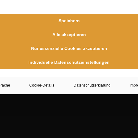
Hinweis
Veranstaltungen vorhanden.
mposing
April 2023 - 7:38
Speichern
krofotografie
April 2023 - 7:31
Alle akzeptieren
Nur essenzielle Cookies akzeptieren
Individuelle Datenschutzeinstellungen
prache
Cookie-Details
Datenschutzerklärung
Impr