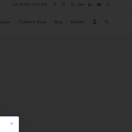
+43/ (0) 676 / 93 97 8 93
shops
Tickets & Shop
Blog
Kontakt
Mit diesem Button wird der Dialog geschlossen. Seine Funktionalität ist iden