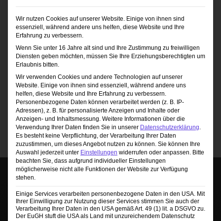
Wir nutzen Cookies auf unserer Website. Einige von ihnen sind
essenziell, während andere uns helfen, diese Website und Ihre
Erfahrung zu verbessern.
Wenn Sie unter 16 Jahre alt sind und Ihre Zustimmung zu freiwilligen
Diensten geben möchten, müssen Sie Ihre Erziehungsberechtigten um
Erlaubnis bitten.
Wir verwenden Cookies und andere Technologien auf unserer
Website. Einige von ihnen sind essenziell, während andere uns
helfen, diese Website und Ihre Erfahrung zu verbessern.
Zwischen Blitzlicht und Wahnsinn: Mein Leben als
Personenbezogene Daten können verarbeitet werden (z. B. IP-
Angebot!
Berufsfotograf
Adressen), z. B. für personalisierte Anzeigen und Inhalte oder
Ursprünglicher
Aktueller
Alter Preis:
35,99
€
32,78
€
Anzeigen- und Inhaltsmessung.
Weitere Informationen über die
Preis
Preis
Verwendung Ihrer Daten finden Sie in unserer
Datenschutzerklärung
.
Es besteht keine Verpflichtung, der Verarbeitung Ihrer Daten
war:
ist:
zuzustimmen, um dieses Angebot nutzen zu können.
Sie können Ihre
35,99 €
32,78 €.
Auswahl jederzeit unter
Einstellungen
widerrufen oder anpassen.
Bitte
beachten Sie, dass aufgrund individueller Einstellungen
möglicherweise nicht alle Funktionen der Website zur Verfügung
stehen.
Einige Services verarbeiten personenbezogene Daten in den USA. Mit
Ihrer Einwilligung zur Nutzung dieser Services stimmen Sie auch der
Verarbeitung Ihrer Daten in den USA gemäß Art. 49 (1) lit. a DSGVO zu.
Der EuGH stuft die USA als Land mit unzureichendem Datenschutz