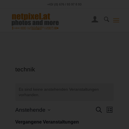
+43/ (0) 676 / 93 97 8 93
technik
Es sind keine anstehenden Veranstaltungen
vorhanden.
Veransta
Veranst
Suche
Anstehende
Liste
Ansicht
Suche
Datum
Navigat
Vergangene Veranstaltungen
wählen.
und