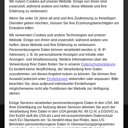
Wir nutzen Cookies auf unserer Website. Einige von ihnen sind
essenziell, während andere uns helfen, diese Website und Ihre
Erfahrung zu verbessern.
Wenn Sie unter 16 Jahre alt sind und Ihre Zustimmung zu freiwilligen
Diensten geben möchten, müssen Sie Ihre Erziehungsberechtigten um
9. März 2025 / 10:00
-
15:30
Erlaubnis bitten.
Fotografie-Grundkurs für Anfänger
Wir verwenden Cookies und andere Technologien auf unserer
Studio 1 Fotoclub Andorf
Winertshamer W.
Website. Einige von ihnen sind essenziell, während andere uns
helfen, diese Website und Ihre Erfahrung zu verbessern.
1, Andorf
Personenbezogene Daten können verarbeitet werden (z. B. IP-
99,90€
Adressen), z. B. für personalisierte Anzeigen und Inhalte oder
Anzeigen- und Inhaltsmessung.
Weitere Informationen über die
Verwendung Ihrer Daten finden Sie in unserer
Datenschutzerklärung
.
Es besteht keine Verpflichtung, der Verarbeitung Ihrer Daten
zuzustimmen, um dieses Angebot nutzen zu können.
Sie können Ihre
Auswahl jederzeit unter
Einstellungen
widerrufen oder anpassen.
Bitte
beachten Sie, dass aufgrund individueller Einstellungen
möglicherweise nicht alle Funktionen der Website zur Verfügung
stehen.
Einige Services verarbeiten personenbezogene Daten in den USA. Mit
Ihrer Einwilligung zur Nutzung dieser Services stimmen Sie auch der
Verarbeitung Ihrer Daten in den USA gemäß Art. 49 (1) lit. a DSGVO zu.
Der EuGH stuft die USA als Land mit unzureichendem Datenschutz
nach EU-Standards ein. So besteht etwa das Risiko, dass US-
Behörden personenbezogene Daten in Überwachungsprogrammen