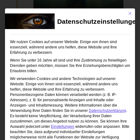
Mit die
Datenschutzeinstellungen
Hervorgehoben
7. Mai 2025 / 20:00
-
22:30
Kreative Meisterwerke erschaffen:
Midjourney und Photoshop in der Welt
Wir nutzen Cookies auf unserer Website. Einige von ihnen sind
der Künstlichen Intelligenz – ONLINE
essenziell, während andere uns helfen, diese Website und Ihre
SEMINAR
Erfahrung zu verbessern.
Zuhause vor Deinem Rechner
Wenn Sie unter 16 Jahre alt sind und Ihre Zustimmung zu freiwilligen
Diensten geben möchten, müssen Sie Ihre Erziehungsberechtigten um
49,90€ – 74,90€
Erlaubnis bitten.
Wir verwenden Cookies und andere Technologien auf unserer
Website. Einige von ihnen sind essenziell, während andere uns
helfen, diese Website und Ihre Erfahrung zu verbessern.
Heute
Veranstalt
Personenbezogene Daten können verarbeitet werden (z. B. IP-
Vorherige
Nächste
Adressen), z. B. für personalisierte Anzeigen und Inhalte oder
Veranstaltungen
Anzeigen- und Inhaltsmessung.
Weitere Informationen über die
Verwendung Ihrer Daten finden Sie in unserer
Datenschutzerklärung
.
Kalender abonnieren
Es besteht keine Verpflichtung, der Verarbeitung Ihrer Daten
zuzustimmen, um dieses Angebot nutzen zu können.
Sie können Ihre
Auswahl jederzeit unter
Einstellungen
widerrufen oder anpassen.
Bitte
beachten Sie, dass aufgrund individueller Einstellungen
möglicherweise nicht alle Funktionen der Website zur Verfügung