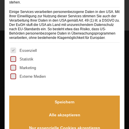
stehen.
Einige Services verarbeiten personenbezogene Daten in den USA. Mit
Ihrer Einwilligung zur Nutzung dieser Services stimmen Sie auch der
Verarbeitung Ihrer Daten in den USA gemäß Art. 49 (1) lit. a DSGVO zu.
Der EuGH stuft die USA als Land mit unzureichendem Datenschutz
nach EU-Standards ein. So besteht etwa das Risiko, dass US-
Behörden personenbezogene Daten in Überwachungsprogrammen
verarbeiten, ohne bestehende Klagemöglichkeit für Europäer.
Es folgt eine Liste der Service-Gruppen, für die eine Ei
Essenziell
Statistik
Marketing
Externe Medien
Sie sehen gerade einen Platzhalterinhalt von
TrustIndex
. Um auf den eigentlichen Inhalt
zuzugreifen, klicken Sie auf die Schaltfläche unten.
Bitte beachten Sie, dass dabei Daten an Drittanbieter
weitergegeben werden.
Speichern
Mehr Informationen
Inhalt entsperren
Alle akzeptieren
Erforderlichen Service akzeptieren und
Nur essenzielle Cookies akzeptieren