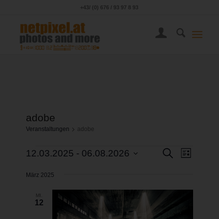
+43/ (0) 676 / 93 97 8 93
adobe
Veranstaltungen
adobe
Veransta
Veranst
Suche
12.03.2025
 - 
06.08.2026
Liste
Ansicht
Suche
Datum
Navigat
März 2025
wählen.
und
Ansichten
MI.
12
Navigati