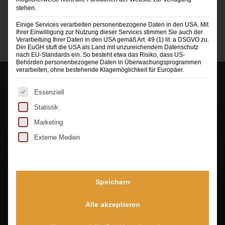
stehen.
Einige Services verarbeiten personenbezogene Daten in den USA. Mit
Ihrer Einwilligung zur Nutzung dieser Services stimmen Sie auch der
Verarbeitung Ihrer Daten in den USA gemäß Art. 49 (1) lit. a DSGVO zu.
Der EuGH stuft die USA als Land mit unzureichendem Datenschutz
nach EU-Standards ein. So besteht etwa das Risiko, dass US-
Behörden personenbezogene Daten in Überwachungsprogrammen
verarbeiten, ohne bestehende Klagemöglichkeit für Europäer.
Es folgt eine Liste der Service-Gruppen, für die eine Ei
Essenziell
Statistik
Marketing
Externe Medien
Sie sehen gerade einen Platzhalterinhalt von
TrustIndex
. Um auf den eigentlichen Inhalt
zuzugreifen, klicken Sie auf die Schaltfläche unten.
Bitte beachten Sie, dass dabei Daten an Drittanbieter
weitergegeben werden.
Speichern
Mehr Informationen
Alle akzeptieren
Inhalt entsperren