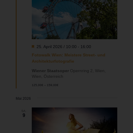
Hervorgehoben
25. April 2026 / 10:00
-
16:00
Fotowalk Wien: Meistere Street- und
Architekturfotografie
Wiener Staatsoper
Opernring 2, Wien,
Wien, Österreich
125,00€ – 159,00€
Mai 2026
SA.
9