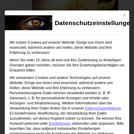
Mit die
Datenschutzeinstellungen
9. Mai 2026 / 10:00
-
17:00
Wir nutzen Cookies auf unserer Website. Einige von ihnen sind
Outdoor Blitzen
essenziell, während andere uns helfen, diese Website und Ihre
Erfahrung zu verbessern.
Studio 1 Fotoclub Andorf
Winertshamer W.
Wenn Sie unter 16 Jahre alt sind und Ihre Zustimmung zu freiwilligen
1, Andorf, Oberösterreich, Österreich
Diensten geben möchten, müssen Sie Ihre Erziehungsberechtigten um
Erlaubnis bitten.
149,00€ – 169,00€
Wir verwenden Cookies und andere Technologien auf unserer
Website. Einige von ihnen sind essenziell, während andere uns
helfen, diese Website und Ihre Erfahrung zu verbessern.
Personenbezogene Daten können verarbeitet werden (z. B. IP-
Heute
Veranstaltungen
Nächste
Vorherige
Adressen), z. B. für personalisierte Anzeigen und Inhalte oder
Veranstaltun
Anzeigen- und Inhaltsmessung.
Weitere Informationen über die
Verwendung Ihrer Daten finden Sie in unserer
Datenschutzerklärung
.
Es besteht keine Verpflichtung, der Verarbeitung Ihrer Daten
Kalender abonnieren
zuzustimmen, um dieses Angebot nutzen zu können.
Sie können Ihre
Auswahl jederzeit unter
Einstellungen
widerrufen oder anpassen.
Bitte
beachten Sie, dass aufgrund individueller Einstellungen
möglicherweise nicht alle Funktionen der Website zur Verfügung