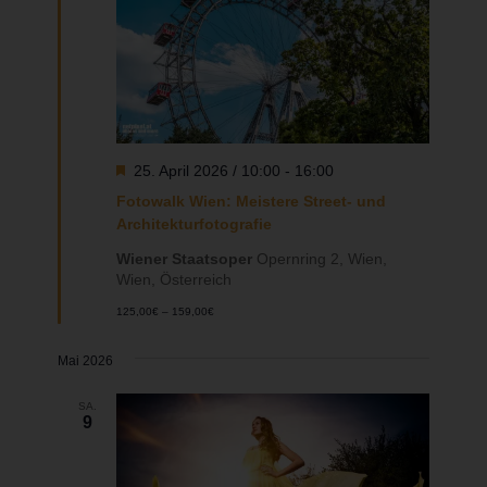
Hervorgehoben
25. April 2026 / 10:00
-
16:00
Fotowalk Wien: Meistere Street- und
Architekturfotografie
Wiener Staatsoper
Opernring 2, Wien,
Wien, Österreich
125,00€ – 159,00€
Mai 2026
SA.
9