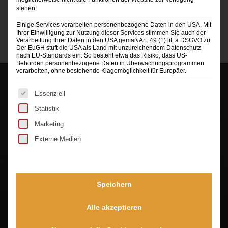
stehen.
Einige Services verarbeiten personenbezogene Daten in den USA. Mit
Ihrer Einwilligung zur Nutzung dieser Services stimmen Sie auch der
Verarbeitung Ihrer Daten in den USA gemäß Art. 49 (1) lit. a DSGVO zu.
Der EuGH stuft die USA als Land mit unzureichendem Datenschutz
nach EU-Standards ein. So besteht etwa das Risiko, dass US-
Behörden personenbezogene Daten in Überwachungsprogrammen
verarbeiten, ohne bestehende Klagemöglichkeit für Europäer.
Es folgt eine Liste der Service-Gruppen, für die eine Ei
Essenziell
Statistik
Marketing
Externe Medien
Sie sehen gerade einen Platzhalterinhalt von
TrustIndex
. Um auf den eigentlichen Inhalt
zuzugreifen, klicken Sie auf die Schaltfläche unten.
Bitte beachten Sie, dass dabei Daten an Drittanbieter
weitergegeben werden.
Speichern
Mehr Informationen
Alle akzeptieren
Inhalt entsperren