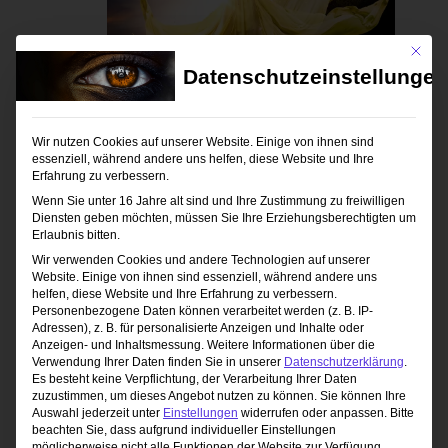
Mit die
Datenschutzeinstellungen
9. Mai 2026 / 10:00
-
17:00
Wir nutzen Cookies auf unserer Website. Einige von ihnen sind
Outdoor Blitzen
essenziell, während andere uns helfen, diese Website und Ihre
Erfahrung zu verbessern.
Studio 1 Fotoclub Andorf
Winertshamer W.
Wenn Sie unter 16 Jahre alt sind und Ihre Zustimmung zu freiwilligen
1, Andorf, Oberösterreich, Österreich
Diensten geben möchten, müssen Sie Ihre Erziehungsberechtigten um
Erlaubnis bitten.
149,00€ – 169,00€
Wir verwenden Cookies und andere Technologien auf unserer
Website. Einige von ihnen sind essenziell, während andere uns
helfen, diese Website und Ihre Erfahrung zu verbessern.
Personenbezogene Daten können verarbeitet werden (z. B. IP-
Heute
Veranstaltungen
Nächste
Vorherige
Adressen), z. B. für personalisierte Anzeigen und Inhalte oder
Veranstaltun
Anzeigen- und Inhaltsmessung.
Weitere Informationen über die
Verwendung Ihrer Daten finden Sie in unserer
Datenschutzerklärung
.
Es besteht keine Verpflichtung, der Verarbeitung Ihrer Daten
Kalender abonnieren
zuzustimmen, um dieses Angebot nutzen zu können.
Sie können Ihre
Auswahl jederzeit unter
Einstellungen
widerrufen oder anpassen.
Bitte
beachten Sie, dass aufgrund individueller Einstellungen
möglicherweise nicht alle Funktionen der Website zur Verfügung