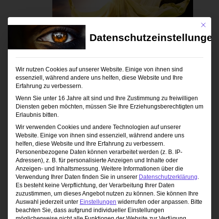
Mit die
Datenschutzeinstellungen
9. Mai 2026 / 10:00
-
17:00
Wir nutzen Cookies auf unserer Website. Einige von ihnen sind
Outdoor Blitzen
essenziell, während andere uns helfen, diese Website und Ihre
Erfahrung zu verbessern.
Studio 1 Fotoclub Andorf
Winertshamer W.
Wenn Sie unter 16 Jahre alt sind und Ihre Zustimmung zu freiwilligen
1, Andorf, Oberösterreich, Österreich
Diensten geben möchten, müssen Sie Ihre Erziehungsberechtigten um
Erlaubnis bitten.
149,00€ – 169,00€
Wir verwenden Cookies und andere Technologien auf unserer
Website. Einige von ihnen sind essenziell, während andere uns
helfen, diese Website und Ihre Erfahrung zu verbessern.
Personenbezogene Daten können verarbeitet werden (z. B. IP-
Heute
Veranstaltungen
Nächste
Vorherige
Adressen), z. B. für personalisierte Anzeigen und Inhalte oder
Veranstaltun
Anzeigen- und Inhaltsmessung.
Weitere Informationen über die
Verwendung Ihrer Daten finden Sie in unserer
Datenschutzerklärung
.
Es besteht keine Verpflichtung, der Verarbeitung Ihrer Daten
Kalender abonnieren
zuzustimmen, um dieses Angebot nutzen zu können.
Sie können Ihre
Auswahl jederzeit unter
Einstellungen
widerrufen oder anpassen.
Bitte
beachten Sie, dass aufgrund individueller Einstellungen
möglicherweise nicht alle Funktionen der Website zur Verfügung