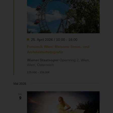
Hervorgehoben
25. April 2026 / 10:00
-
16:00
Fotowalk Wien: Meistere Street- und
Architekturfotografie
Wiener Staatsoper
Opernring 2, Wien,
Wien, Österreich
125,00€ – 159,00€
Mai 2026
SA.
9