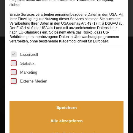
stehen.
Einige Services verarbeiten personenbezogene Daten in den USA. Mit
Ihrer Einwilligung zur Nutzung dieser Services stimmen Sie auch der
Verarbeitung Ihrer Daten in den USA gemäß Art. 49 (1) lit. a DSGVO zu.
Der EuGH stuft die USA als Land mit unzureichendem Datenschutz
nach EU-Standards ein. So besteht etwa das Risiko, dass US-
Behörden personenbezogene Daten in Überwachungsprogrammen
verarbeiten, ohne bestehende Klagemöglichkeit für Europäer.
Es folgt eine Liste der Service-Gruppen, für die eine Ei
Essenziell
Statistik
Marketing
Externe Medien
Sie sehen gerade einen Platzhalterinhalt von
TrustIndex
. Um auf den eigentlichen Inhalt
zuzugreifen, klicken Sie auf die Schaltfläche unten.
Bitte beachten Sie, dass dabei Daten an Drittanbieter
weitergegeben werden.
Speichern
Mehr Informationen
Alle akzeptieren
Inhalt entsperren