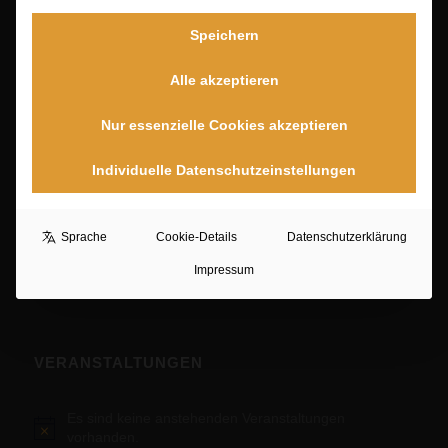
Speichern
Alle akzeptieren
PORTFOLIO
Nur essenzielle Cookies akzeptieren
Kreative Arbeit
3. April 2023 - 7:44
Individuelle Datenschutzeinstellungen
Composing
3. April 2023 - 7:38
Makrofotografie
Sprache
Cookie-Details
Datenschutzerklärung
3. April 2023 - 7:31
Impressum
VERANSTALTUNGEN
Es sind keine anstehenden Veranstaltungen
Hinweis
vorhanden.