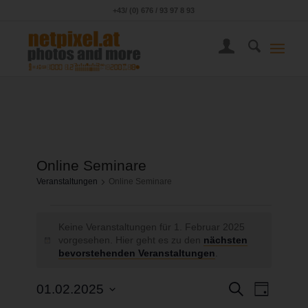
+43/ (0) 676 / 93 97 8 93
Online Seminare
Veranstaltungen
Online Seminare
Keine Veranstaltungen für 1. Februar 2025
vorgesehen. Hier geht es zu den
nächsten
Hinweis
bevorstehenden Veranstaltungen
.
Veransta
Veranst
Suche
01.02.2025
Tag
Ansicht
Datum