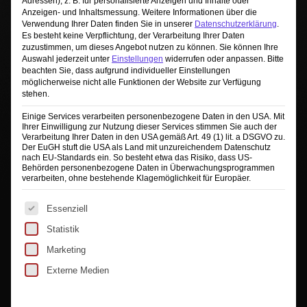
Adressen), z. B. für personalisierte Anzeigen und Inhalte oder
Anzeigen- und Inhaltsmessung.
Weitere Informationen über die
Verwendung Ihrer Daten finden Sie in unserer
Datenschutzerklärung
.
Es besteht keine Verpflichtung, der Verarbeitung Ihrer Daten
zuzustimmen, um dieses Angebot nutzen zu können.
Sie können Ihre
Sie sehen gerade einen Platzhalterinhalt von
Auswahl jederzeit unter
Einstellungen
widerrufen oder anpassen.
Bitte
TrustIndex
. Um auf den eigentlichen Inhalt
beachten Sie, dass aufgrund individueller Einstellungen
zuzugreifen, klicken Sie auf die Schaltfläche unten.
möglicherweise nicht alle Funktionen der Website zur Verfügung
Bitte beachten Sie, dass dabei Daten an Drittanbieter
stehen.
weitergegeben werden.
Einige Services verarbeiten personenbezogene Daten in den USA. Mit
Mehr Informationen
Ihrer Einwilligung zur Nutzung dieser Services stimmen Sie auch der
Verarbeitung Ihrer Daten in den USA gemäß Art. 49 (1) lit. a DSGVO zu.
Inhalt entsperren
Der EuGH stuft die USA als Land mit unzureichendem Datenschutz
nach EU-Standards ein. So besteht etwa das Risiko, dass US-
Behörden personenbezogene Daten in Überwachungsprogrammen
Erforderlichen Service akzeptieren und
verarbeiten, ohne bestehende Klagemöglichkeit für Europäer.
Inhalte entsperren
Es folgt eine Liste der Service-Gruppen, für die eine Ei
Essenziell
Statistik
Marketing
Externe Medien