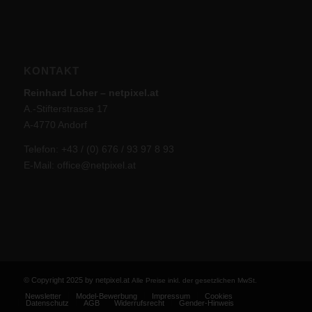
KONTAKT
Reinhard Loher – netpixel.at
A.-Stifterstrasse 17
A-4770 Andorf
Telefon: +43 / (0) 676 / 93 97 8 93
E-Mail:
office@netpixel.at
© Copyright 2025 by netpixel.at
Alle Preise inkl. der gesetzlichen MwSt.
Newsletter
Model-Bewerbung
Impressum
Cookies
Datenschutz
AGB
Widerrufsrecht
Gender-Hinweis